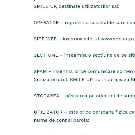
SMILE UP, destinate utilizatorilor sai;
OPERATOR – reprezinta societatile care s
SITE WEB – insemna site-ul www.smileup.c
SECTIUNE – inseamna o sectiune de pe sit
SPAM – insemna orice comunicare comerciala 
(utilizatorului). SMILE UP nu incurajeaza S
STOCAREA – păstrarea pe orice fel de suport
UTILIZATOR – este orice persoana fizica car
nume de cont si parola;