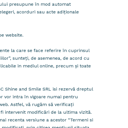
te-ului presupune în mod automat
elegeri, acorduri sau acte adiționale
 pe website.
ente la care se face referire în cuprinsul
iilor”, sunteţi, de asemenea, de acord cu
plicabile in mediul online, precum și toate
 SC Shine and Smile SRL isi rezervă dreptul
or vor intra în vigoare numai pentru
web. Astfel, vă rugăm să verificați
i intervenit modificări de la ultima vizită.
 mai recenta versiune a acestor “Termeni si
modificati, prin citirea mentiunii situata