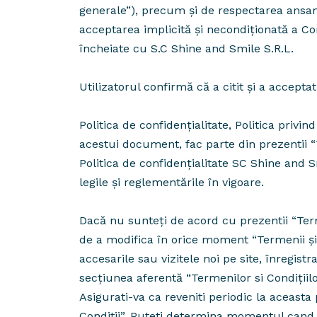
generale”), precum și de respectarea ansam
acceptarea implicită și necondiționată a Con
încheiate cu S.C Shine and Smile S.R.L.
Utilizatorul confirmă că a citit și a acceptat
Politica de confidențialitate, Politica priv
acestui document, fac parte din prezentii “
Politica de confidențialitate SC Shine and S
legile și reglementările în vigoare.
Dacă nu sunteți de acord cu prezentii “Term
de a modifica în orice moment “Termenii și 
accesarile sau vizitele noi pe site, înregist
secțiunea aferentă “Termenilor si Condiţiilor
Asigurati-va ca reveniti periodic la aceast
Conditii”. Puteti determina momentul cand “T