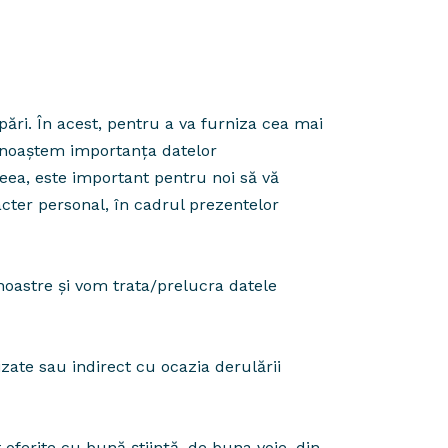
ări. În acest, pentru a va furniza cea mai
Cunoaștem importanța datelor
eea, este important pentru noi să vă
cter personal, în cadrul prezentelor
r noastre şi vom trata/prelucra datele
zate sau indirect cu ocazia derulării
ferite cu bună ştiinţă, de buna voie, din