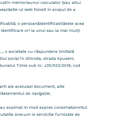
ărcatîn memoriaunui calculator (sau altui
seazăsite-ul web folosit in scopul de a
icabilă; o persoanăidentificabilăeste acea
identificare ori la unul sau la mai mulţi
, o societate cu răspundere limitată
ul social în Ghiroda, strada Apuseni,
ibunalul Timis sub nr. J35/523/2016, cod
arti ale aceluiasi document, alte
zăelementul de navigație;
i-au expimat in mod expres consimatamntul
outatile precum si serviciile furnizate de