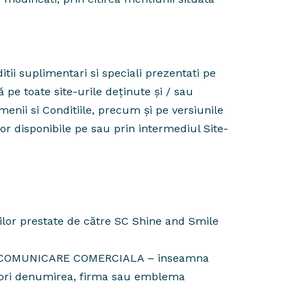
itii suplimentari si speciali prezentati pe
ă pe toate site-urile deținute și / sau
enii si Conditiile, precum și pe versiunile
ilor disponibile pe sau prin intermediul Site-
ciilor prestate de către SC Shine and Smile
ație: COMUNICARE COMERCIALA – inseamna
e ori denumirea, firma sau emblema