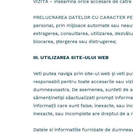
VIZITA – inseamna orice accesare de catre 
PRELUCRAREA DATELOR CU CARACTER PERSONA
personal, prin mijloace automate sau neauto
extragerea, consultarea, utilizarea, dezvălu
blocarea, ştergerea sau distrugerea;
III. UTILIZAREA SITE-ULUI WEB
Veti putea naviga prin site-ul web și veti p
responsabil pentru toate accesarile sau vi
dumneavoastra. De asemenea, sunteti de acor
sămenținetiși săactualizati prompt informaț
informații care sunt false, inexacte, sau i
inexacte, sau incomplete are dreptul de a ref
Datele si informatiile furnizate de dumneavo