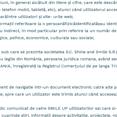
ni, în general alcătuit din litere și cifre, care este desc
telefon mobil, tabletă, etc), atunci când utilizatorul acce
ăîntre utilizatori și site- urile web;
ii referitoare la o persoanăfizicăidentificatăsau identif
au indirect, în mod particular prin referire la un număr de 
ologice, psihice, economice, culturale sau sociale;
 care se prezinta societatea S.C. Shine and Smile S.R.L.
u legile din România, persoana juridica romana, având sedi
NIA, înregistrată la Registrul Comerțului de pe langa Tr
ent de navigatie intr-un document electronic catre alte p
 spre care un utilizator este trimis atunci când accesea
c comunicat de catre SMILE UP utilizatorilor sai care s
cuprinde stiri, informatii despre activitatile, proiectele, n