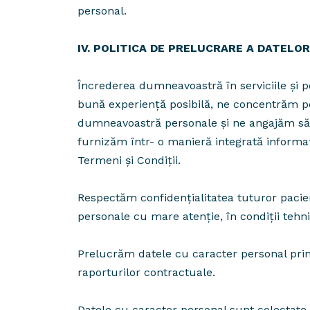
personal.
IV. POLITICA DE PRELUCRARE A DATEL
Încrederea dumneavoastră în serviciile și p
bună experienţă posibilă, ne concentrăm p
dumneavoastră personale și ne angajăm să p
furnizăm într- o manieră integrată informa
Termeni şi Condiţii.
Respectăm confidenţialitatea tuturor pacienț
personale cu mare atenţie, în condiţii tehni
Prelucrăm datele cu caracter personal primi
raporturilor contractuale.
Datele cu caracter personal sunt colectate