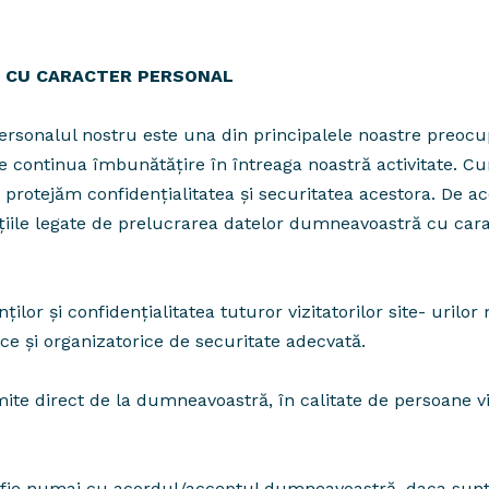
OR CU CARACTER PERSONAL
ersonalul nostru este una din principalele noastre preocup
e continua îmbunătăţire în întreaga noastră activitate. 
rotejăm confidențialitatea și securitatea acestora. De ac
țiile legate de prelucrarea datelor dumneavoastră cu cara
ilor şi confidenţialitatea tuturor vizitatorilor site- urilo
ce şi organizatorice de securitate adecvată.
te direct de la dumneavoastră, în calitate de persoane vi
 fie numai cu acordul/acceptul dumneavoastră, daca sunt o