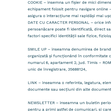
COOKIE – insemna un fișier de mici dimensiu
echipament folosit pentru navigare online – 
asigura o interacțiune mai rapidăși mai ușoar
DATE CU CARACTER PERSONAL – orice informaţ
persoanăcare poate fi identificată, direct s
factori specifici identităţii sale fizice, fizi
SMILE UP – inseamna denumirea de brand sub
organizată și funcționând în conformitate c
numarul 6, apartament 2, jud. Timis – ROMA
unic de înregistrare, 35688124,
LINK – inseamna o referinta, legatura, elem
documente sau secțiuni din alte documente,
NEWSLETTER – inseamna un buletin periodi
pentru a primi astfel de comunicari, si care 