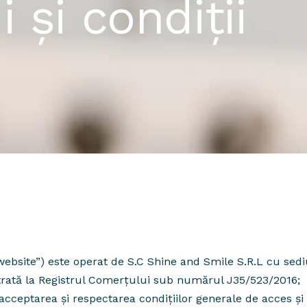
 și condiții
„website”) este operat de S.C Shine and Smile S.R.L cu sed
trată la Registrul Comerțului sub numărul J35/523/2016;
acceptarea și respectarea condițiilor generale de acces și d