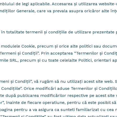
blului de legi aplicabile. Accesarea și utilizarea websi
dițiilor Generale, care va prevala asupra oricăror alte înț
 în totalitate termenii și condițiile de utilizare prezentate
ind modulele Cookie, precum și orice alte politici sau docum
Termeni și Condiții”. Prin acceptarea “Termenilor și Condiţ
mile SRL, precum și cu toate celelalte Politici, orientari a
eni și Condiții”, vă rugăm să nu utilizați acest site web.
Condiţiile”. Orice modificări aduse Termenilor și Condiţiil
rate după publicarea modificărilor respective pe acest site 
”, înainte de fiecare operatiune, pentru că este posibil să f
a pagina pentru a va asigura ca sunteti familiarizat cu cea
ermenii si Conditiile” au fost ultima data actualizati sau 