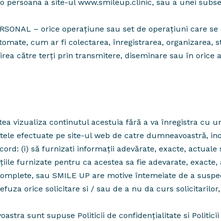
o persoana a site-ul www.smileup.clinic, sau a unei subsec
L – orice operaţiune sau set de operaţiuni care se e
mate, cum ar fi colectarea, înregistrarea, organizarea, s
irea către terţi prin transmitere, diseminare sau în orice
utea vizualiza continutul acestuia fără a va înregistra cu u
zitele efectuate pe site-ul web de catre dumneavoastră, i
d: (i) să furnizati informații adevărate, exacte, actuale
iile furnizate pentru ca acestea sa fie adevarate, exacte,
ncomplete, sau SMILE UP are motive întemeiate de a suspec
uza orice solicitare si / sau de a nu da curs solicitarilor, 
astra sunt supuse Politicii de confidențialitate si Politici