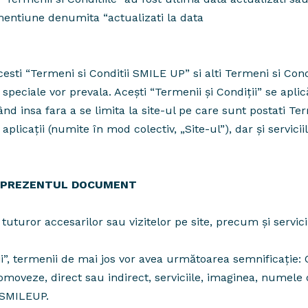
 mentiune denumita “actualizati la data
cesti “Termeni si Conditii SMILE UP” si alti Termeni si Cond
 speciale vor prevala. Acești “Termenii și Condiții” se aplic
 insa fara a se limita la site-ul pe care sunt postati Term
aplicații (numite în mod colectiv, „Site-ul”), dar și servici
 IN PREZENTUL DOCUMENT
a tuturor accesarilor sau vizitelor pe site, precum și servi
iții”, termenii de mai jos vor avea următoarea semnific
moveze, direct sau indirect, serviciile, imaginea, numel
 SMILEUP.