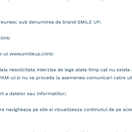
e reunesc sub denumirea de brand SMILE UP;
linic
e-ul www.smileup.clinic
nesolicitata interzisa de lege atata timp cat nu exista a
PAM-ul si nu va proceda la asemenea comunicari catre utili
 a datelor sau informatiilor;
e navigheaza pe site si vizualizeaza continutul de pe aces