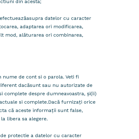
tiuni din acesta;
fectueazăasupra datelor cu caracter
tocarea, adaptarea ori modificarea,
 alt mod, alăturarea ori combinarea,
n nume de cont si o parola. Veti fi
ndiferent dacăsunt sau nu autorizate de
 si complete despre dumneavoastra, și(ii)
 actuale si complete.Dacă furnizați orice
ta că aceste informații sunt false,
la libera sa alegere.
i de protectie a datelor cu caracter