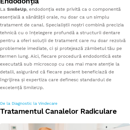
Endodonția
APARATE DENTARE
La
SmileUp
, endodonția este privită ca o componentă
PROTETICĂ DENTARĂ
APARAT DENTAR TIMIȘOARA
esențială a sănătății orale, nu doar ca un simplu
tratament de canal. Specialiștii noștri combină precizia
CAZURI
STOMATOLOGIE GENERALĂ
tehnică cu o înțelegere profundă a structurii dentare
pentru a oferi soluții de tratament care nu doar rezolvă
TARIFE
PARODONTOLOGIE
problemele imediate, ci și protejează zâmbetul tău pe
termen lung. Aici, fiecare procedură endodontică este
CONTACT
executată sub microscop cu cea mai mare atenție la
detalii, asigurând că fiecare pacient beneficiază de
îngrijirea și expertiza care definesc standardul de
excelență SmileUp.
De la Diagnostic la Vindecare
Tratamentul Canalelor Radiculare