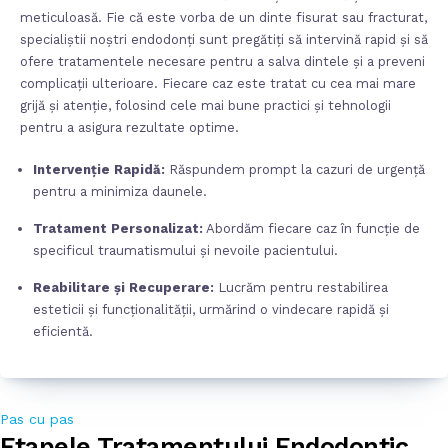
meticuloasă. Fie că este vorba de un dinte fisurat sau fracturat,
specialiștii noștri endodonți sunt pregătiți să intervină rapid și să
ofere tratamentele necesare pentru a salva dintele și a preveni
complicații ulterioare. Fiecare caz este tratat cu cea mai mare
grijă și atenție, folosind cele mai bune practici și tehnologii
pentru a asigura rezultate optime.
Intervenție Rapidă:
Răspundem prompt la cazuri de urgență
pentru a minimiza daunele.
Tratament Personalizat:
Abordăm fiecare caz în funcție de
specificul traumatismului și nevoile pacientului.
2
3
4
Reabilitare și Recuperare:
Lucrăm pentru restabilirea
esteticii și funcționalității, urmărind o vindecare rapidă și
eficientă.
Pas cu pas
lui de Tratament
Etapele Tratamentului Endodontic