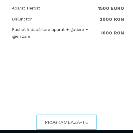
1500 EURO
Aparat Herbst
2000 RON
Disjunctor
Pachet îndepărtare aparat + gutiere +
1800 RON
igienizare
REDESCOPERĂ BUCURIA DE A ZÂMBI
Transformă-ți zâmbetul la
SmileUp!
PROGRAMEAZĂ-TE