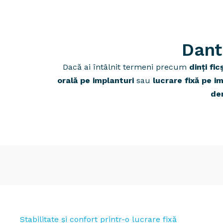
Dant
Dacă ai întâlnit termeni precum
dinți fic
orală pe implanturi
sau
lucrare fixă pe i
den
Stabilitate și confort printr-o lucrare fixă