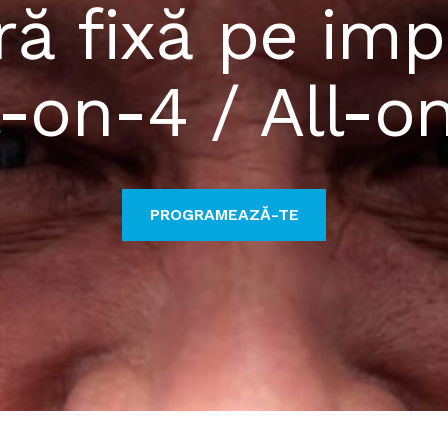
ă fixă pe imp
l-on-4 / All-o
PROGRAMEAZĂ-TE