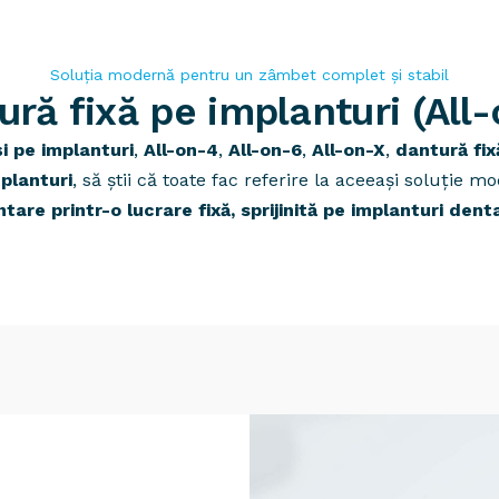
Soluția modernă pentru un zâmbet complet și stabil
ură fixă pe implanturi (All-
și pe implanturi
,
All-on-4
,
All-on-6
,
All-on-X
,
dantură fix
mplanturi
, să știi că toate fac referire la aceeași soluție 
tare printr-o lucrare fixă, sprijinită pe implanturi dent