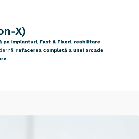
on-X)
ă pe implanturi
,
Fast & Fixed
,
reabilitare
modernă:
refacerea completă a unei arcade
are
.