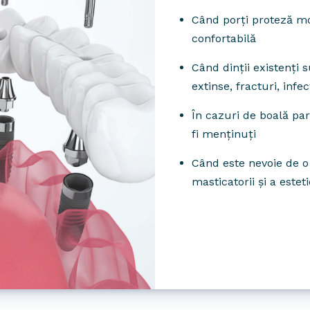
Când porți proteză mob
confortabilă
Când dinții existenți s
extinse, fracturi, infecț
În cazuri de boală par
fi menținuți
Când este nevoie de o 
masticatorii și a esteti