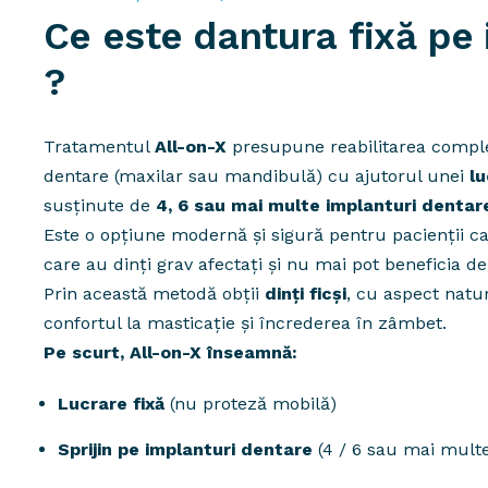
Ce este dantura fixă pe 
?
Tratamentul
All-on-X
presupune reabilitarea comple
dentare (maxilar sau mandibulă) cu ajutorul unei
lu
susținute de
4, 6 sau mai multe implanturi dentar
Este o opțiune modernă și sigură pentru pacienții ca
care au dinți grav afectați și nu mai pot beneficia de 
Prin această metodă obții
dinți ficși
, cu aspect natur
confortul la masticație și încrederea în zâmbet.
Pe scurt, All-on-X înseamnă:
Lucrare fixă
(nu proteză mobilă)
Sprijin pe implanturi dentare
(4 / 6 sau mai multe