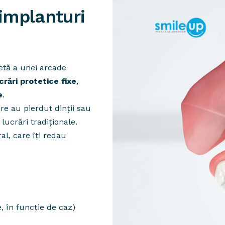
implanturi
tă a unei arcade
crări protetice fixe
,
e
.
re au pierdut dinții sau
lucrări tradiționale.
al, care îți redau
, în funcție de caz)