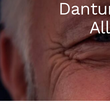
Dantur
Al