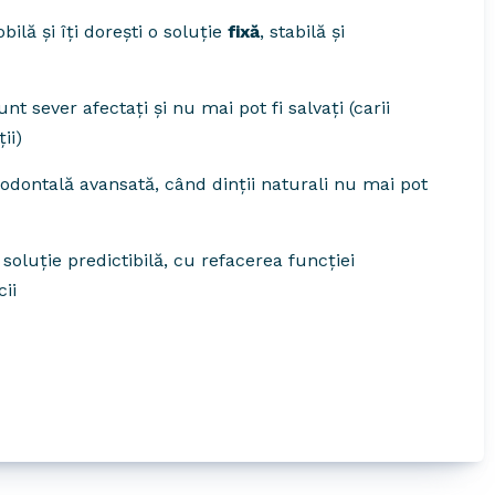
ilă și îți dorești o soluție
fixă
, stabilă și
unt sever afectați și nu mai pot fi salvați (carii
ii)
odontală avansată, când dinții naturali nu mai pot
soluție predictibilă, cu refacerea funcției
cii