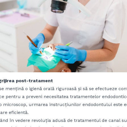
ngrijirea post-tratament
 se mențină o igienă orală riguroasă și să se efectueze con
ce pentru a preveni necesitatea tratamentelor endodonti
 microscop, urmarea instrucțiunilor endodontului este e
are eficientă.
vând în vedere revoluția adusă de tratamentul de canal s