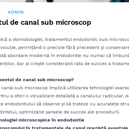
4
4
ADMIN
ul de canal sub microscop
ică a stomatologiei, tratamentul endodontic sub microsc
voluție, permițând o precizie fără precedent și conserva
eastă abordare modernă în endodontie nu numai că îmbun
enților, dar și crește considerabil rata de succes a tratam
mentul de canal sub microscop?
canal sub microscop implică utilizarea tehnologiei avans
tru a oferi o vizualizare detaliată a canalului radicular. 
e endodontului să observe și să trateze cu acuratețe stru
dintelui, optimizând șansele de succes ale procedurii.
hnologiei microscopice în endodontie
oscopului în tratamentele de canal prezintă avantaje