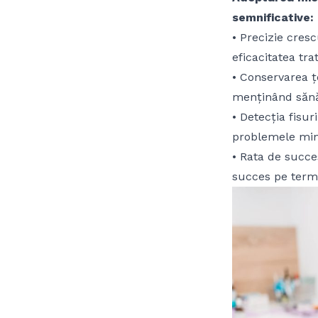
semnificative:
• Precizie cresc
eficacitatea tr
• Conservarea țe
menținând sănă
• Detecția fisur
problemele minor
• Rata de succe
succes pe term