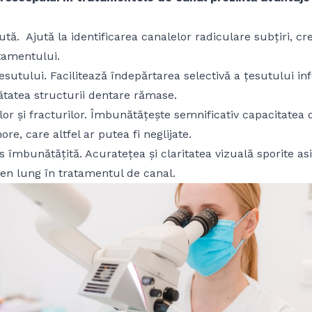
ută. Ajută la identificarea canalelor radiculare subțiri, c
atamentului.
sutului. Facilitează îndepărtarea selectivă a țesutului inf
tatea structurii dentare rămase.
ilor și fracturilor. Îmbunătățește semnificativ capacitatea
e, care altfel ar putea fi neglijate.
s îmbunătățită. Acuratețea și claritatea vizuală sporite a
en lung în tratamentul de canal.