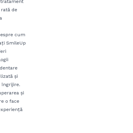
 tratament
 rată de
a
 despre cum
tați SmileUp
eri
ogii
 dentare
izată și
îngrijire.
uperarea și
re o face
experiență