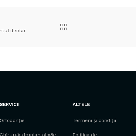
ntul dentar
SERVICII
ALTELE
Ortodonție
Termeni și condiții
Chirurgie/Implantologie
Politica de