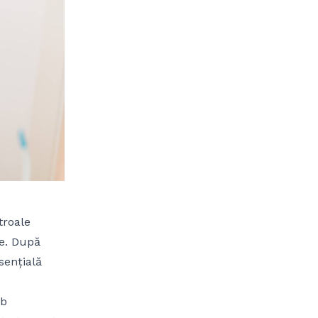
troale
ce. După
sențială
ub