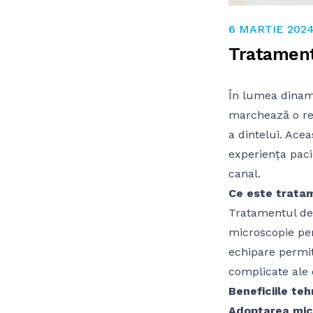
6 MARTIE 202
6 MARTIE 202
Tratament
În lumea dinam
marchează o re
a dintelui. Ac
experiența paci
canal.
Ce este trata
Tratamentul de 
microscopie pen
echipare permit
complicate ale 
Beneficiile te
Adoptarea micr