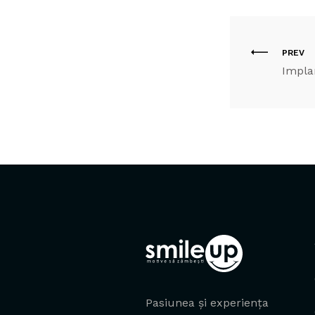
PREV
Impla
Pasiunea și experiența