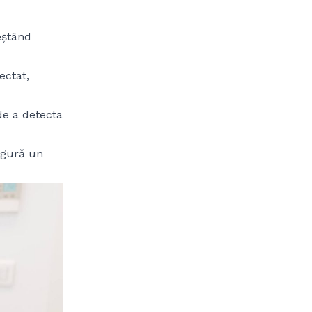
reștând
ectat,
 de a detecta
sigură un