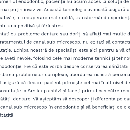
meniul endodontic, pacienții au acum acces la soluții de
i mai puțin invazive. Această tehnologie avansată asigură o
ativă și o recuperare mai rapidă, transformând experienț
tr-una pozitivă și fără stres.
ntați cu probleme dentare sau doriți să aflați mai multe
tratamentul de canal sub microscop, nu ezitați să contac
ație. Echipa noastră de specialiști este aici pentru a vă of
re aveți nevoie, folosind cele mai moderne tehnici și tehnol
endodonție. Fie că este vorba despre conservarea sănătății
rdarea problemelor complexe, abordarea noastră personal
ii asigură că fiecare pacient primește cel mai înalt nivel de 
nsultație la Smileup astăzi și faceți primul pas către rec
tății dentare. Vă așteptăm să descoperiți diferenta pe ca
canal sub microscop în endodontie și să beneficiați de o 
tățită.