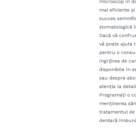
microscop în do
mai eficiente ș
succes semnific
stomatologică în
Dacă vă confru
vă poate ajuta 
pentru o consult
îngrijirea de ca
disponibile în 
sau despre abo
atenția la detal
Programați o co
menținerea sănă
tratamentul de 
dentară îmbună