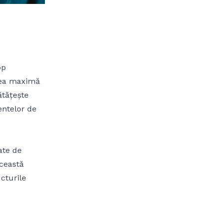
op
rea maximă
ătățește
entelor de
ate de
Această
cturile