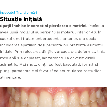
APARATE DENTARE
PROTETICĂ DENTARĂ
APARAT DENTAR TIMIȘOARA
Începutul Transformării
Situație inițială
CAZURI
STOMATOLOGIE GENERALĂ
Spații închise incorect și pierderea simetriei
. Pacienta
avea lipsă molarul superior 16 și molarul inferior 46. În
TARIFE
PARODONTOLOGIE
cadrul unui tratament ortodontic anterior, s-a decis
închiderea spațiilor, deși pacienta nu prezenta asimetrii
CONTACT
inițiale. Prin relocarea dinților, arcada s-a deformat, linia
mediană s-a deplasat, iar zâmbetul a devenit vizibil
asimetric. Mai mult, dinții au fost basculați, formând
pungi parodontale și favorizând acumularea resturilor
alimentare.