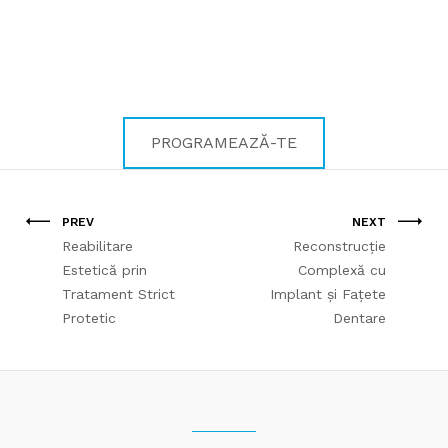
Pentru zâmbetul care te
definește!
PROGRAMEAZĂ-TE
PREV
NEXT
Reabilitare
Reconstrucție
Estetică prin
Complexă cu
Tratament Strict
Implant și Fațete
Protetic
Dentare