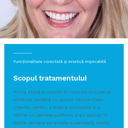
Funcționalitate corectată și estetică impecabilă
Scopul tratamentului
Prima etapă a constat în corecția ocluziei și
alinierea dentară cu aparat Damon Clear.
Ulterior, pentru a masca colorațiile și a
obține un zâmbet uniform, s-au aplicat 12
fațete dentare pe arcada superioară. Astfel,