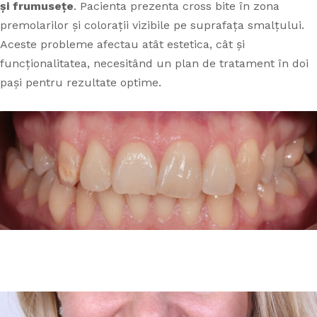
și frumusețe
. Pacienta prezenta cross bite în zona
APARATE DENTARE
premolarilor și colorații vizibile pe suprafața smalțului.
PROTETICĂ DENTARĂ
APARAT DENTAR TIMIȘOARA
Aceste probleme afectau atât estetica, cât și
CAZURI
funcționalitatea, necesitând un plan de tratament în doi
STOMATOLOGIE GENERALĂ
pași pentru rezultate optime.
TARIFE
PARODONTOLOGIE
CONTACT