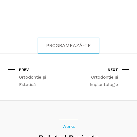
Pentru zâmbetul care te
definește!
PROGRAMEAZĂ-TE
PREV
NEXT
Ortodonție și
Ortodonție și
Estetică
Implantologie
Works