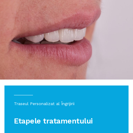
APARATE DENTARE
PROTETICĂ DENTARĂ
APARAT DENTAR TIMIȘOARA
CAZURI
STOMATOLOGIE GENERALĂ
TARIFE
PARODONTOLOGIE
CONTACT
Traseul Personalizat al Îngrijirii
Etapele tratamentului