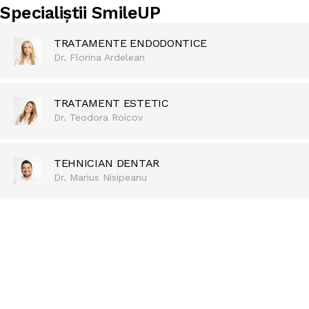
Specialiștii SmileUP
TRATAMENTE ENDODONTICE
Dr. Florina Ardelean
TRATAMENT ESTETIC
Dr. Teodora Roicov
TEHNICIAN DENTAR
Dr. Marius Nisipeanu
REDESCOPERĂ BUCURIA DE A ZÂMBI
Pentru zâmbetul care te
definește!