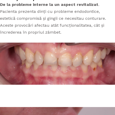
De la probleme interne la un aspect revitalizat
.
APARATE DENTARE
Pacienta prezenta dinți cu probleme endodontice,
PROTETICĂ DENTARĂ
APARAT DENTAR TIMIȘOARA
estetică compromisă și gingii ce necesitau conturare.
CAZURI
Aceste provocări afectau atât funcționalitatea, cât și
STOMATOLOGIE GENERALĂ
încrederea în propriul zâmbet.
TARIFE
PARODONTOLOGIE
CONTACT