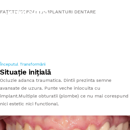
FAȚETE/COROANE/IMPLANTURI DENTARE
Reabilitare
totală
Începutul Transformării
ORTODONȚIE
APARAT DENTAR METALIC
ACASĂ
Situație inițială
Ocluzie adanca traumatica. Dintii prezinta semne
DANTURĂ FIXĂ PE IMPLANTURI
APARAT DENTAR SAFIR
SERVICII
avansate de uzura. Punte veche inlocuita cu
implant.Multiple obturatii (plombe) ce nu mai corespund
CHIRURGIE/IMPLANTOLOGIE
APARAT DENTAR DAMON
ECHIPA
nici estetic nici functional.
ESTETICĂ DENTARĂ
APARAT DENTAR COPII
PREȚURI APARATE
ENDODONȚIE
APARAT DENTAR INVIZIBIL