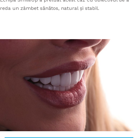
reda un zâmbet sănătos, natural și stabil.
APARATE DENTARE
PROTETICĂ DENTARĂ
APARAT DENTAR TIMIȘOARA
CAZURI
STOMATOLOGIE GENERALĂ
TARIFE
PARODONTOLOGIE
CONTACT