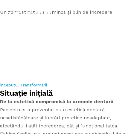
Un zâmbet natural, luminos și plin de încredere
Reabilitare
totală a
zâmbetului
ORTODONȚIE
APARAT DENTAR METALIC
ACASĂ
DANTURĂ FIXĂ PE IMPLANTURI
APARAT DENTAR SAFIR
Începutul Transformării
SERVICII
Situație inițială
CHIRURGIE/IMPLANTOLOGIE
APARAT DENTAR DAMON
De la estetică compromisă la armonie dentară
.
ECHIPA
Pacientul s-a prezentat cu o estetică dentară
ESTETICĂ DENTARĂ
APARAT DENTAR COPII
nesatisfăcătoare și lucrări protetice neadaptate,
PREȚURI APARATE
afectându-i atât încrederea, cât și funcționalitatea.
ENDODONȚIE
APARAT DENTAR INVIZIBIL
Echipa SmileUp a preluat acest caz cu obiectivul de a