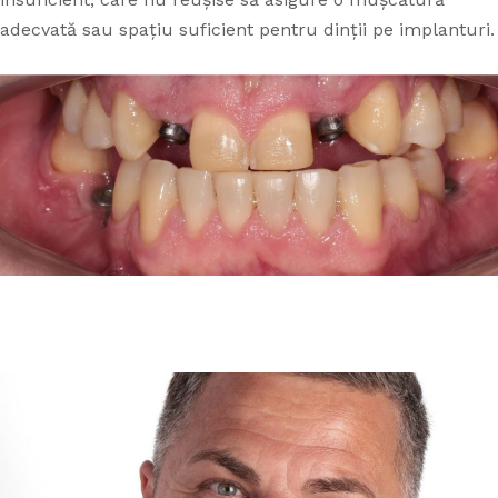
adecvată sau spațiu suficient pentru dinții pe implanturi.
APARATE DENTARE
PROTETICĂ DENTARĂ
APARAT DENTAR TIMIȘOARA
CAZURI
STOMATOLOGIE GENERALĂ
TARIFE
PARODONTOLOGIE
CONTACT