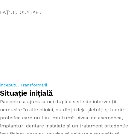
FAȚETE DENTARE
Estetică și
Reabilitare
Totală
ORTODONȚIE
APARAT DENTAR METALIC
ACASĂ
DANTURĂ FIXĂ PE IMPLANTURI
APARAT DENTAR SAFIR
Începutul Transformării
SERVICII
Situație inițială
CHIRURGIE/IMPLANTOLOGIE
APARAT DENTAR DAMON
Pacientul a ajuns la noi după o serie de intervenții
ECHIPA
nereușite în alte clinici, cu dinții deja șlefuiți și lucrări
ESTETICĂ DENTARĂ
APARAT DENTAR COPII
protetice care nu l-au mulțumit. Avea, de asemenea,
PREȚURI APARATE
implanturi dentare instalate și un tratament ortodontic
ENDODONȚIE
APARAT DENTAR INVIZIBIL
insuficient, care nu reușise să asigure o mușcătură