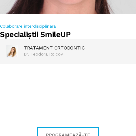
Colaborare interdisciplinară
Specialiștii SmileUP
TRATAMENT ORTODONTIC
Dr. Teodora Roicov
REDESCOPERĂ BUCURIA DE A ZÂMBI
Pentru zâmbetul care te
definește!
PROGRAMEAZĂ-TE