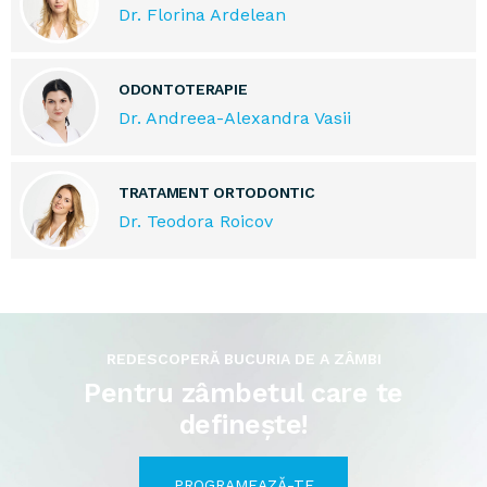
Dr. Florina Ardelean
ODONTOTERAPIE
Dr. Andreea-Alexandra Vasii
TRATAMENT ORTODONTIC
Dr. Teodora Roicov
REDESCOPERĂ BUCURIA DE A ZÂMBI
Pentru zâmbetul care te
definește!
PROGRAMEAZĂ-TE