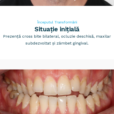
APARATE DENTARE
PROTETICĂ DENTARĂ
APARAT DENTAR TIMIȘOARA
CAZURI
Începutul Transformării
STOMATOLOGIE GENERALĂ
Situație inițială
Prezență cross bite bilateral, ocluzie deschisă, maxilar
TARIFE
PARODONTOLOGIE
subdezvoltat și zâmbet gingival.
CONTACT