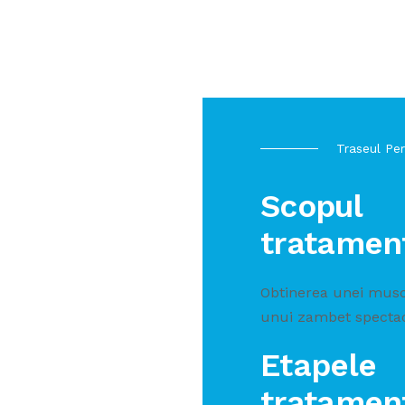
Traseul Pers
Scopul
tratament
Obtinerea unei musca
unui zambet spectac
Etapele
tratament