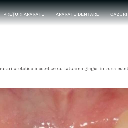
PREȚURI APARATE
APARATE DENTARE
CAZURI
ală
urari protetice inestetice cu tatuarea gingiei in zona este