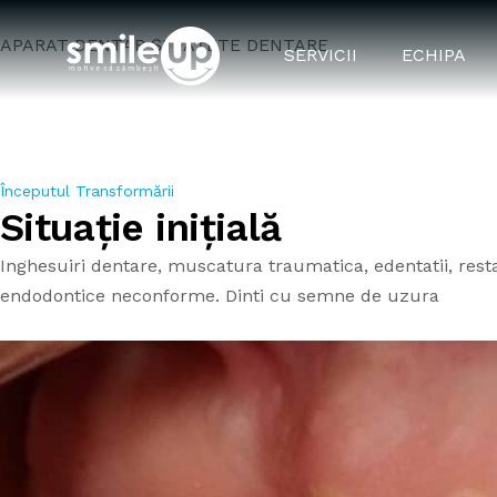
APARAT DENTAR ȘI FAȚETE DENTARE
SERVICII
ECHIPA
Reabilitare or
Începutul Transformării
Situație inițială
Inghesuiri dentare, muscatura traumatica, edentatii, resta
endodontice neconforme. Dinti cu semne de uzura