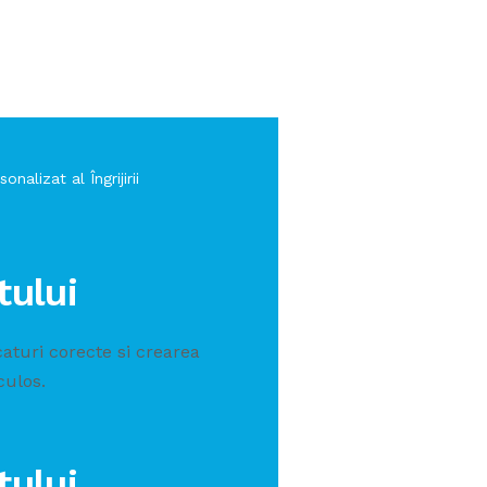
onalizat al Îngrijirii
ului
turi corecte si crearea
ulos.
ului