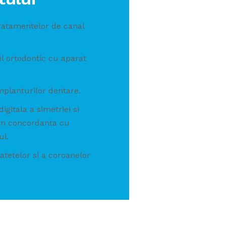
ratamentelor de canal
 ortodontic cu aparat
mplanturilor dentare.
digitala a simetriei si
 in concordanta cu
ui.
atetelor si a coroanelor