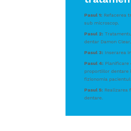
Pasul 1:
Refacerea t
sub microscop.
Pasul 2:
Tratamentul
dentar Damon Clear.
Pasul 3:
Inserarea i
Pasul 4:
Planificare 
proportiilor dentare
fizionomia pacientul
Pasul 5:
Realizarea f
dentare.